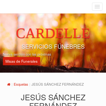
Menu
CARDELLE
SERVICIOS FÚNEBRES
Nueva sección con las próximas
Misas de Funerales
Esquelas
JESÚS SÁNCHEZ FERNÁNDEZ
JESÚS SÁNCHEZ
FERNÁNDEZ