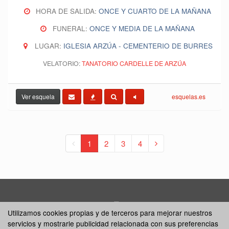
HORA DE SALIDA:
ONCE Y CUARTO DE LA MAÑANA
FUNERAL:
ONCE Y MEDIA DE LA MAÑANA
LUGAR:
IGLESIA ARZÚA - CEMENTERIO DE BURRES
VELATORIO:
TANATORIO CARDELLE DE ARZÚA
Ver esquela
esquelas.es
1
2
3
4
Inicio
Contacto
Esquelas
Utilizamos cookies propias y de terceros para mejorar nuestros
servicios y mostrarle publicidad relacionada con sus preferencias
Noticias