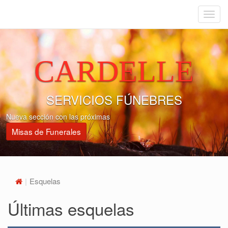
Menu
CARDELLE
SERVICIOS FÚNEBRES
Nueva sección con las próximas
Misas de Funerales
Esquelas
Últimas esquelas