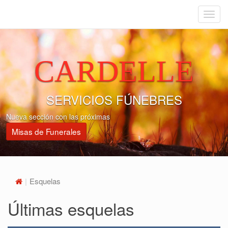
Menu
CARDELLE
SERVICIOS FÚNEBRES
Nueva sección con las próximas
Misas de Funerales
Esquelas
Últimas esquelas