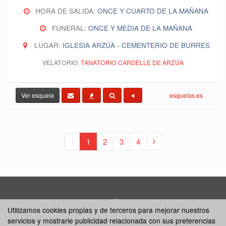
HORA DE SALIDA:
ONCE Y CUARTO DE LA MAÑANA
FUNERAL:
ONCE Y MEDIA DE LA MAÑANA
LUGAR:
IGLESIA ARZÚA - CEMENTERIO DE BURRES
VELATORIO:
TANATORIO CARDELLE DE ARZÚA
Ver esquela
esquelas.es
1
2
3
4
Inicio
Contacto
Esquelas
Utilizamos cookies propias y de terceros para mejorar nuestros
servicios y mostrarle publicidad relacionada con sus preferencias
Noticias